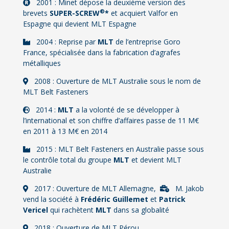
2001 : Minet dépose la deuxième version des
®
brevets
SUPER-SCREW
*
et acquiert Valfor en
Espagne qui devient MLT Espagne
2004 : Reprise par
MLT
de l’entreprise Goro
France, spécialisée dans la fabrication d’agrafes
métalliques
2008 : Ouverture de MLT Australie sous le nom de
MLT Belt Fasteners
2014 :
MLT
a la volonté de se développer à
l’international et son chiffre d’affaires passe de 11 M€
en 2011 à 13 M€ en 2014
2015 : MLT Belt Fasteners en Australie passe sous
le contrôle total du groupe
MLT
et devient MLT
Australie
Description D
2017 : Ouverture de MLT Allemagne,
M. Jakob
vend la société à
Frédéric Guillemet
et
Patrick
Vericel
qui rachètent
MLT
dans sa globalité
2018 : Ouverture de MLT Pérou