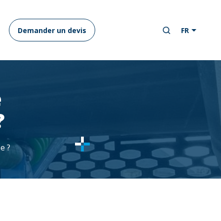
Demander un devis
FR
e
?
e ?