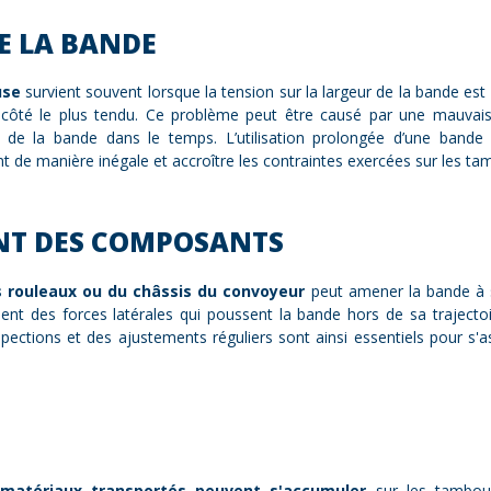
E LA BANDE
use
survient souvent lorsque la tension sur la largeur de la bande est
le côté le plus tendu. Ce problème peut être causé par une mauva
f de la bande dans le temps. L’utilisation prolongée d’une bande
 de manière inégale et accroître les contraintes exercées sur les tam
NT DES COMPOSANTS
 rouleaux ou du châssis du convoyeur
peut amener la bande à 
réent des forces latérales qui poussent la bande hors de sa trajec
spections et des ajustements réguliers sont ainsi essentiels pour 
s matériaux transportés peuvent s'accumuler
sur les tambour