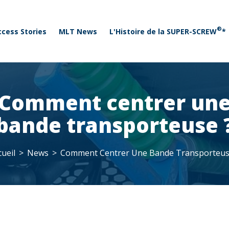
 menu
Aller au contenu principal
®
ccess Stories
MLT News
L'Histoire de la SUPER-SCREW
*
Comment centrer un
bande transporteuse 
cueil
News
Comment Centrer Une Bande Transporteus