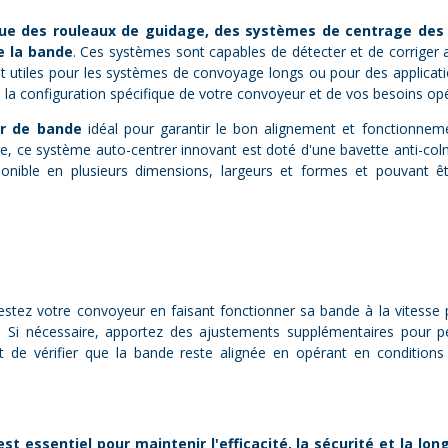
 que des rouleaux de guidage, des systèmes de centrage des
e la bande
. Ces systèmes sont capables de détecter et de corriger a
ent utiles pour les systèmes de convoyage longs ou pour des applica
a configuration spécifique de votre convoyeur et de vos besoins opé
ur de bande
idéal pour garantir le bon alignement et fonctionnem
, ce système auto-centrer innovant est doté d'une bavette anti-colm
isponible en plusieurs dimensions, largeurs et formes et pouvant ê
 testez votre convoyeur en faisant fonctionner sa bande à la vite
te. Si nécessaire, apportez des ajustements supplémentaires pour pe
t de vérifier que la bande reste alignée en opérant en conditions
 essentiel pour maintenir l'efficacité, la sécurité et la l