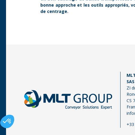
bonne approche et les outils appropriés, 
de centrage.
MLT
SAS
ZI d
Ron
CS 
Fra
inf
+33 
Axeptio consent
Plateforme de Gestion du Consentement : Personnalisez vos Optio