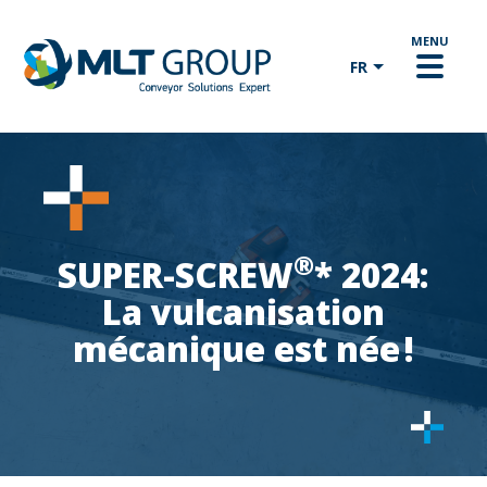
Aller au contenu principal
FR
Business menu
VOTRE DOMAINE D'ACTIVITÉ
®
SUPER-SCREW
* 2024:
NOS SOLUTIONS
La vulcanisation
mécanique est née !
MLT SERVICE
RETROUVEZ-NOUS SUR