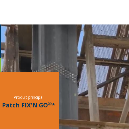
on
Produit principal
®
Patch FIX'N GO
*