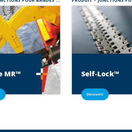
PRODUIT - JONCTIONS POUR BANDES LÉGÈRES
e
MR™
Self-Lock™
r
Découvrir