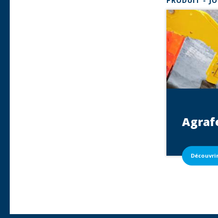
Agraf
Découvri