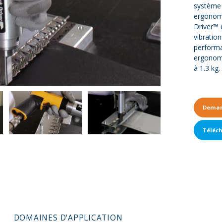
système 
ergonom
Driver™ 
vibratio
performa
ergonomi
à 1.3 kg.
Deman
Téléc
DOMAINES D'APPLICATION