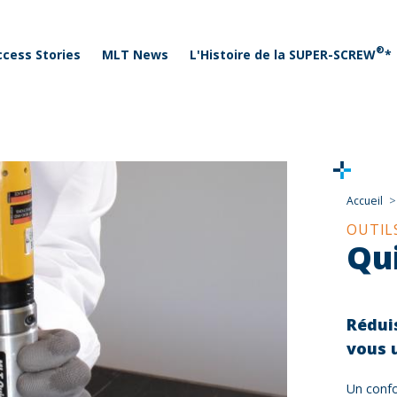
 menu
Aller au contenu principal
®
ccess Stories
MLT News
L'Histoire de la SUPER-SCREW
*
Accueil
OUTIL
Qu
Rédui
vous 
Un confo