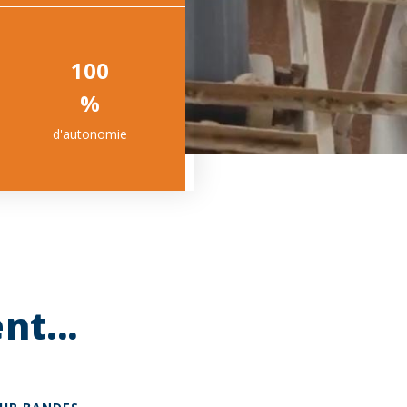
100
%
d'autonomie
t...