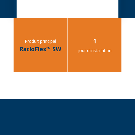
1
Produit principal
RacloFlex™ SW
jour d'installation