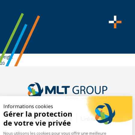
weight
20
Informations cookies
Gérer la protection
de votre vie privée
+33 4 77 22 19 19
Nous utilisons les cookies pour vous offrir une meilleure