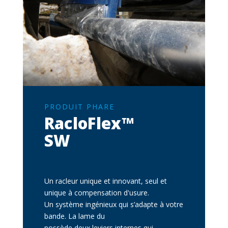
SOUS-TITRE
PRODUIT PHARE
RacloFlex™
SW
Description
Un racleur unique et innovant, seul et
unique à compensation d'usure.
Un système ingénieux qui s’adapte à votre
bande. La lame du
RacloFlex™ Sw
possède deux leviers internes qui