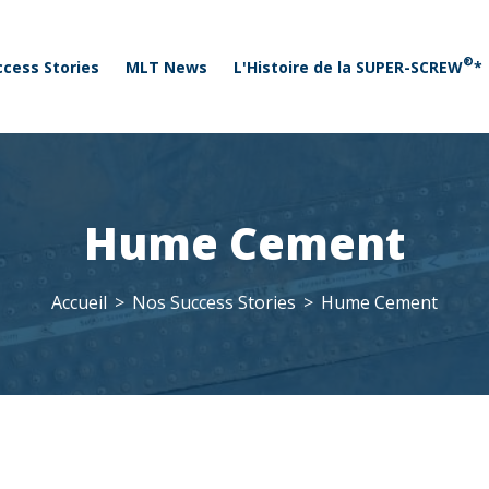
 menu
Aller au contenu principal
®
ccess Stories
MLT News
L'Histoire de la SUPER-SCREW
*
Hume Cement
Accueil
Nos Success Stories
Hume Cement