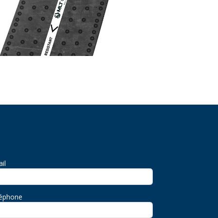
il
léphone