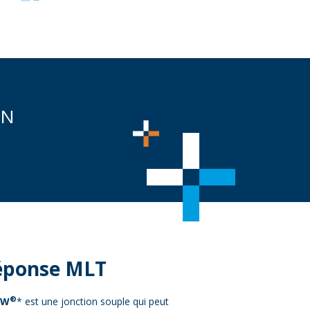
ON
éponse MLT
®
EW
* est une jonction souple qui peut