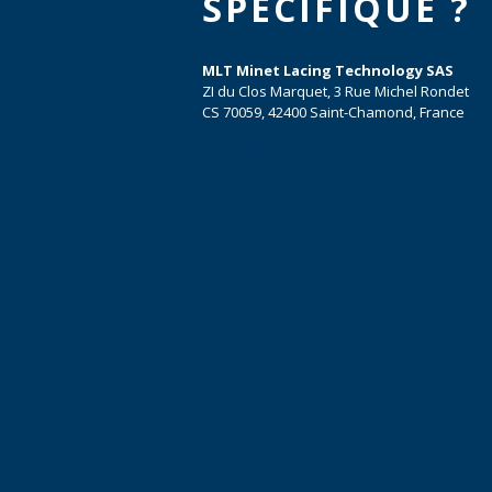
SPÉCIFIQUE ?
MLT Minet Lacing Technology SAS
ZI du Clos Marquet, 3 Rue Michel Rondet
CS 70059, 42400 Saint-Chamond, France
info@mltgroup-conveyor.com
+33 4 77 22 19 19