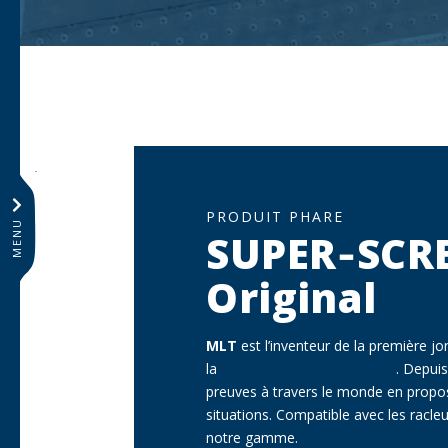
SOUS-TITRE
PRODUIT PHARE
MENU
SUPER‑SCR
Original
Description
MLT
est l’inventeur de la première j
®*
la
SUPER-SCREW
Original
. Depuis
preuves à travers le monde en propos
situations. Compatible avec les racleu
notre gamme.