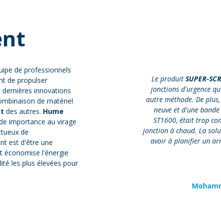
nt
quipe de professionnels
Le produit
SUPER-SC
nt de propulser
jonctions d'urgence qu'
es dernières innovations
autre méthode. De plus,
 combinaison de matériel
neuve et d'une bande
t
des autres.
Hume
ST1600, était trop co
e importance au virage
jonction à chaud. La solu
ctueux de
avoir à planifier un ar
nt est d'être une
et économise l'énergie
ité les plus élevées pour
Mohamma