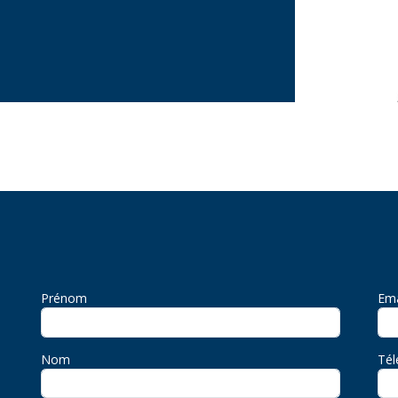
Prénom
Ema
Nom
Té