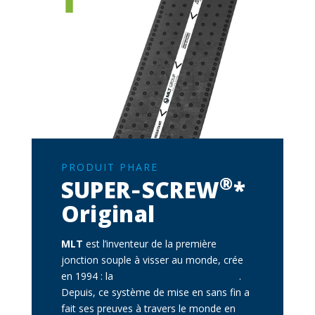
SOUS-TITRE
PRODUIT PHARE
®
SUPER‑SCREW
*
Original
Description
MLT
est l’inventeur de la première
jonction souple à visser au monde, crée
®*
en 1994 : la
SUPER-SCREW
Original
.
Depuis, ce système de mise en sans fin a
fait ses preuves à travers le monde en