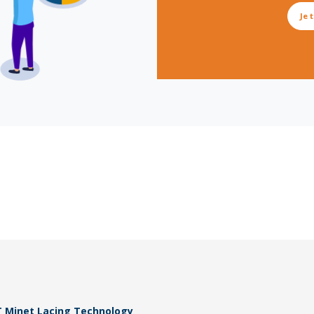
Texte du bouton
Je 
 Minet Lacing Technology