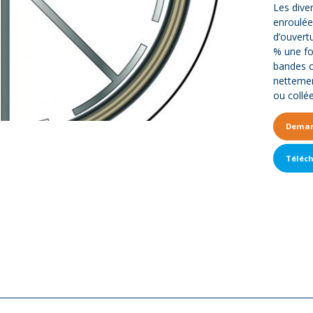
Les dive
enroulée
d’ouvert
% une fo
bandes o
nettemen
ou collée
Deman
Téléc