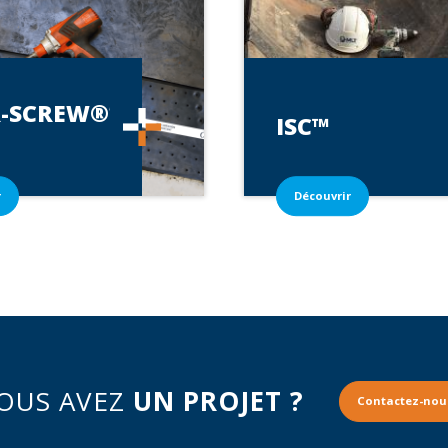
R-SCREW®*
ISC™
r
Découvrir
OUS AVEZ
UN PROJET ?
Contactez-nou