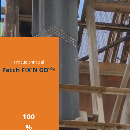
on
Produit principal
®
Patch FIX'N GO
*
100
%